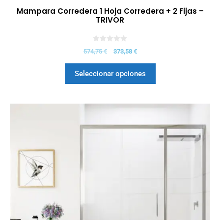
Mampara Corredera 1 Hoja Corredera + 2 Fijas –
TRIVOR
0
574,75
€
373,58
€
d
e
5
Seleccionar opciones