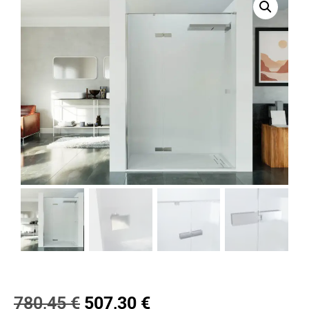
780,45
€
507,30
€