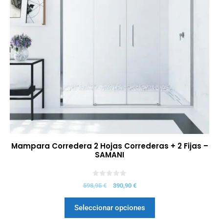
Mampara Corredera 2 Hojas Correderas + 2 Fijas –
SAMANI
0
598,95
€
390,90
€
d
e
5
Seleccionar opciones