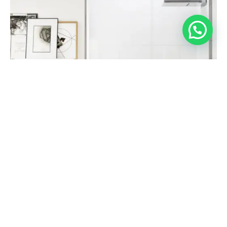
780,45
€
Seleccionar opciones
507,30
€
Mampara Corredera 1 Hoja Corredera + 1 Fija –
SIRIO
5.00