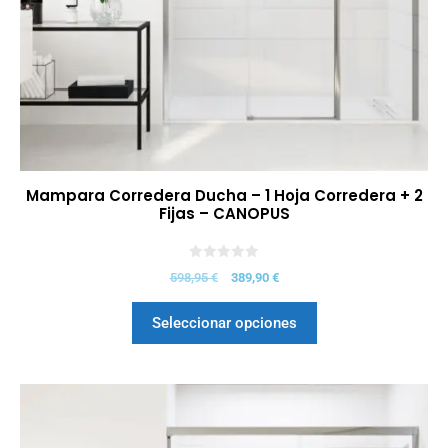
Mampara Corredera Ducha – 1 Hoja Corredera + 2
Fijas – CANOPUS
0
598,95
€
389,90
€
d
e
5
Seleccionar opciones