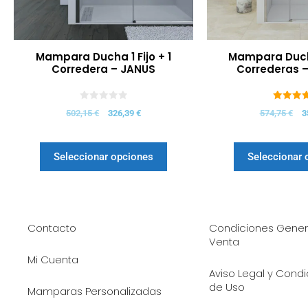
Mampara Ducha 1 Fijo + 1
Mampara Ducha
Corredera – JANUS
Correderas 
0
5.00
502,15
€
326,39
€
574,75
€
3
d
de 5
e
5
Seleccionar opciones
Seleccionar 
Contacto
Condiciones Gener
Venta
Mi Cuenta
Aviso Legal y Cond
de Uso
Mamparas Personalizadas