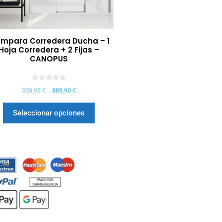
mpara Corredera Ducha – 1
Hoja Corredera + 2 Fijas –
CANOPUS
0
598,95
€
389,90
€
d
e
5
Seleccionar opciones