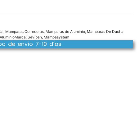
al
,
Mamparas Correderas
,
Mamparas de Aluminio
,
Mamparas De Ducha
Aluminio
Marca:
Seviban
,
Mampasystem
o de envío 7-10 días