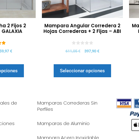
 2 Fijos 2
Mampara Angular Corredera 2
Ma
– GALAXIA
Hojas Correderas + 2 Fijas – ABI
0
59,97
€
611,05
€
397,90
€
d
e
5
opciones
Seleccionar opciones
ales de
Mamparas Correderas Sin
Perfiles
iciones
Mamparas de Aluminio
Mampara Acero Inoxidable