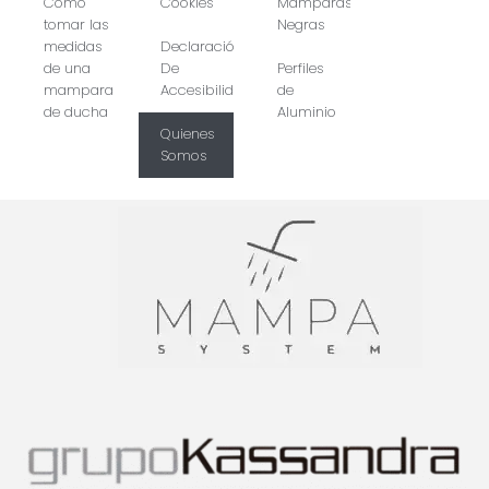
Cómo
Cookies
Mamparas
tomar las
Negras
medidas
Declaración
de una
De
Perfiles
mampara
Accesibilidad
de
de ducha
Aluminio
Quienes
Somos