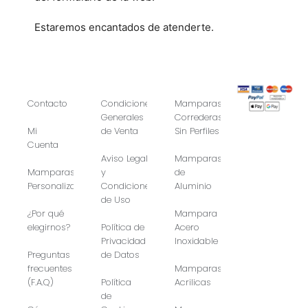
Estaremos encantados de atenderte.
Contacto
Condiciones
Mamparas
Generales
Correderas
Mi
de Venta
Sin Perfiles
Cuenta
Aviso Legal
Mamparas
Mamparas
y
de
Personalizadas
Condiciones
Aluminio
de Uso
¿Por qué
Mampara
elegirnos?
Política de
Acero
Privacidad
Inoxidable
Preguntas
de Datos
frecuentes
Mamparas
(F.A.Q)
Política
Acrilicas
de