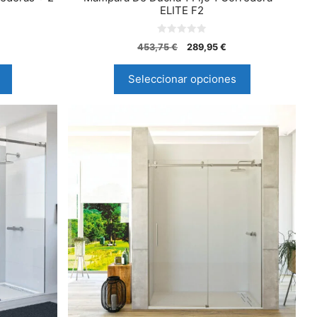
ELITE F2
0
453,75
€
289,95
€
d
e
5
Seleccionar opciones