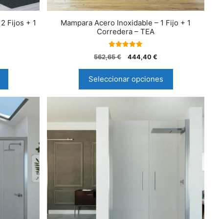
 Fijos + 1
Mampara Acero Inoxidable – 1 Fijo + 1
Corredera – TEA
5.00
562,65
€
444,40
€
de 5
Seleccionar opciones