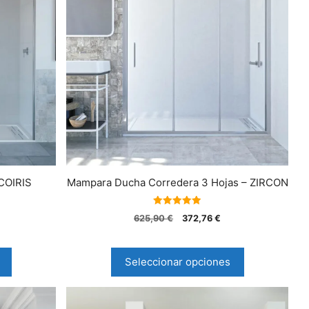
COIRIS
Mampara Ducha Corredera 3 Hojas – ZIRCON
5.00
625,90
€
372,76
€
de 5
Seleccionar opciones