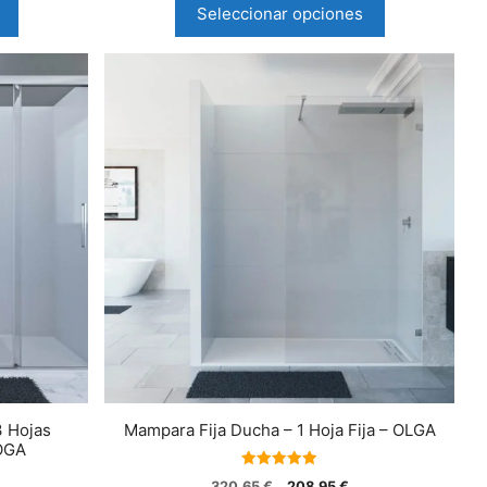
Seleccionar opciones
3 Hojas
Mampara Fija Ducha – 1 Hoja Fija – OLGA
OGA
5.00
320,65
€
208,95
€