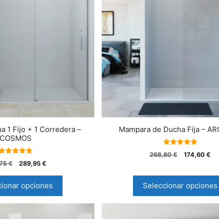
 1 Fijo + 1 Corredera –
Mampara de Ducha Fija – AR
COSMOS
5.00
268,80
€
174,60
€
de 5
5.00
,75
€
289,95
€
de 5
cionar opciones
Seleccionar opciones