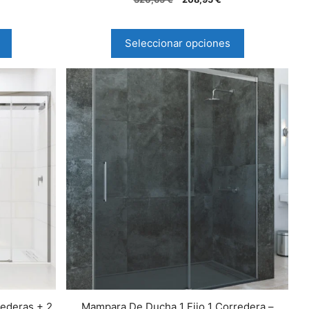
de 5
Seleccionar opciones
ederas + 2
Mampara De Ducha 1 Fijo 1 Corredera –