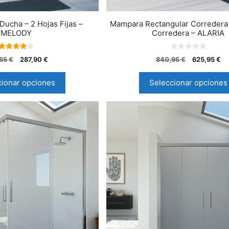
Ducha – 2 Hojas Fijas –
Mampara Rectangular Corredera 2
MELODY
Corredera – ALARIA
4.00
0
,65
€
287,90
€
840,95
€
625,95
€
de 5
d
e
5
cionar opciones
Seleccionar opciones