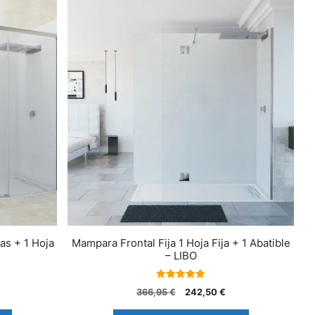
as + 1 Hoja
Mampara Frontal Fija 1 Hoja Fija + 1 Abatible
– LIBO
5.00
366,95
€
242,50
€
de 5