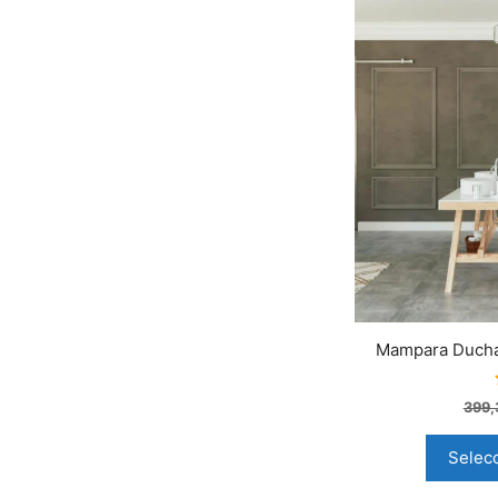
Mampara Ducha 
399
Selec