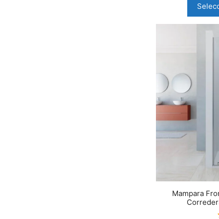
Selec
Mampara Fron
Corredera