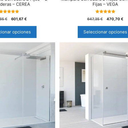
deras – CEREA
Fijas – VEGA
5.00
5.00
,65
€
601,67
€
647,35
€
470,70
€
de 5
de 5
cionar opciones
Seleccionar opciones