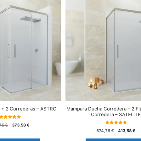
s + 2 Correderas – ASTRO
Mampara Ducha Corredera – 2 Fij
Corredera – SATELITE
5.00
,75
€
373,58
€
de 5
5.00
574,75
€
413,58
€
de 5