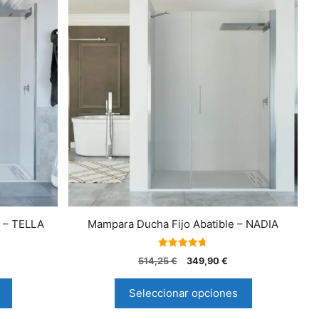
e – TELLA
Mampara Ducha Fijo Abatible – NADIA
4.75
514,25
€
349,90
€
de 5
Seleccionar opciones