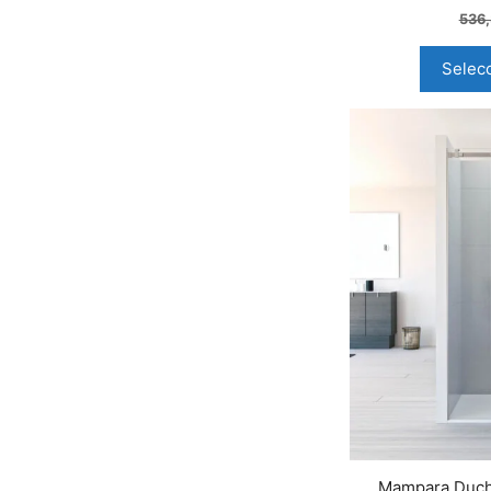
536
Selec
Mampara Ducha