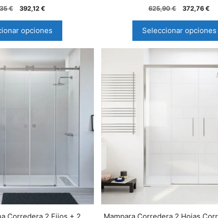
5.00
5.00
,35
€
392,12
€
625,90
€
372,76
€
de 5
de 5
cionar opciones
Seleccionar opciones
 Corredera 2 Fijos + 2
Mampara Corredera 2 Hojas Corr