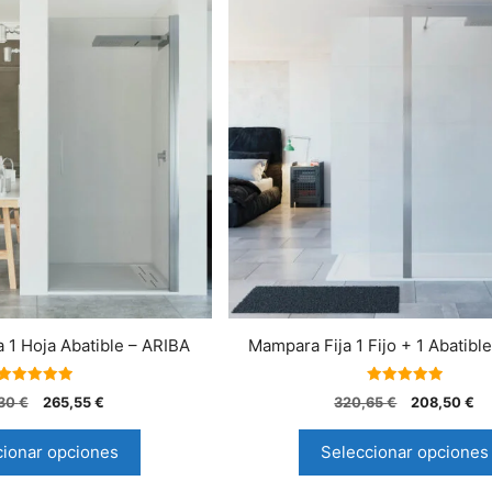
1 Hoja Abatible – ARIBA
Mampara Fija 1 Fijo + 1 Abatibl
5.00
5.00
,30
€
265,55
€
320,65
€
208,50
€
de 5
de 5
cionar opciones
Seleccionar opciones