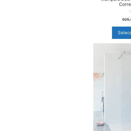
Corre
925
Selec