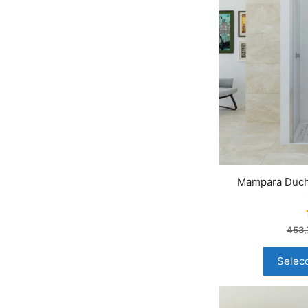
Mampara Ducha
453
Selec