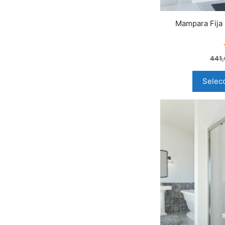
Mampara Fija 
441
Selec