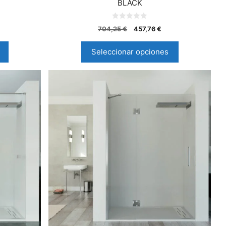
BLACK
0
704,25
€
457,76
€
d
e
5
Seleccionar opciones