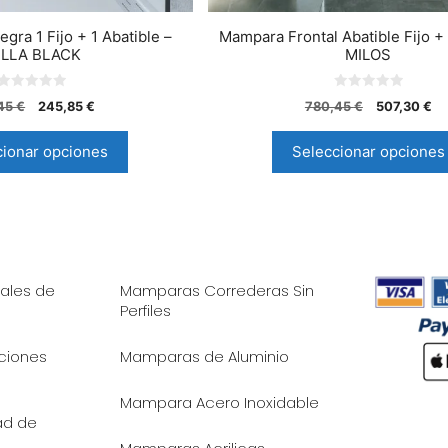
gra 1 Fijo + 1 Abatible –
Mampara Frontal Abatible Fijo + 
ELLA BLACK
MILOS
0
0
,45
€
245,85
€
780,45
€
507,30
€
d
d
e
e
5
5
cionar opciones
Seleccionar opciones
ales de
Mamparas Correderas Sin
Perfiles
iciones
Mamparas de Aluminio
Mampara Acero Inoxidable
dad de