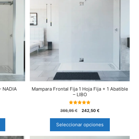
 – NADIA
Mampara Frontal Fija 1 Hoja Fija + 1 Abatible
– LIBO
5.00
366,95
€
242,50
€
de 5
Seleccionar opciones