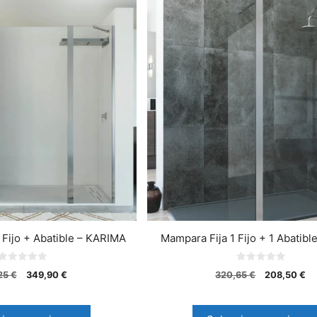
Fijo + Abatible – KARIMA
Mampara Fija 1 Fijo + 1 Abatibl
0
0
25
€
349,90
€
320,65
€
208,50
€
d
d
e
e
5
5