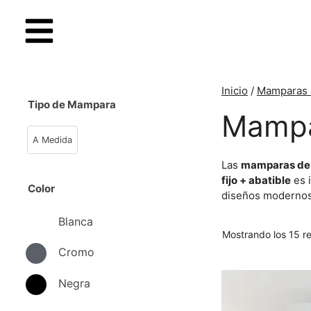
Inicio
/
Mamparas 
Tipo de Mampara
Mampar
A Medida
Las
mamparas de d
fijo + abatible
es i
Color
diseños modernos 
Blanca
Mostrando los 15 r
Cromo
Negra