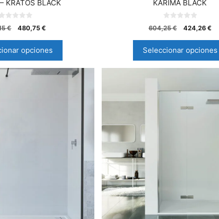
e – KRATOS BLACK
KARIMA BLACK
0
0
15
€
480,75
€
604,25
€
424,26
€
d
d
e
e
5
5
cionar opciones
Seleccionar opciones