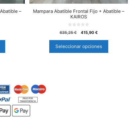
Abatible –
Mampara Abatible Frontal Fijo + Abatible –
KAIROS
0
635,25
€
415,90
€
d
e
5
Seleccionar opciones