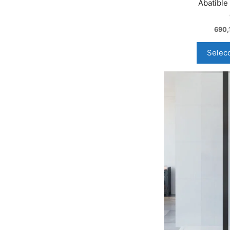
Abatibl
690,
Selec