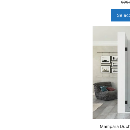
600,
Selec
Mampara Ducha