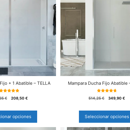
Fijo + 1 Abatible – TELLA
Mampara Ducha Fijo Abatible
5.00
4.75
65
€
208,50
€
514,25
€
349,90
€
de 5
de 5
cionar opciones
Seleccionar opciones