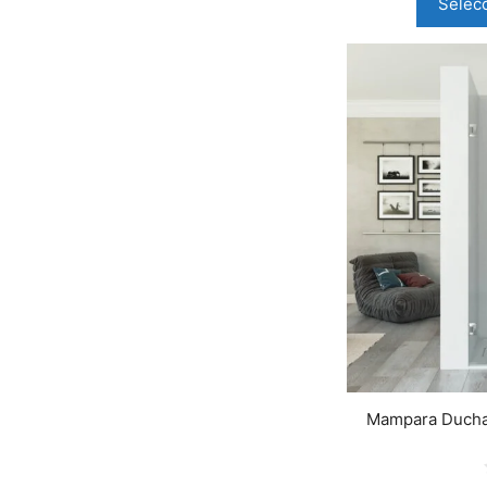
Selec
Mampara Ducha F