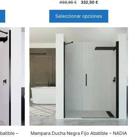
0
456,95
€
332,50
€
d
e
5
Seleccionar opciones
atible –
Mampara Ducha Negra Fijo Abatible – NADIA