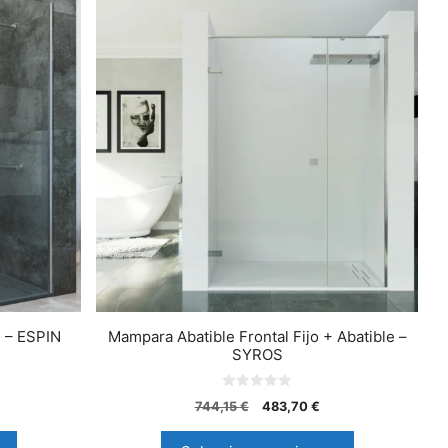
e – ESPIN
Mampara Abatible Frontal Fijo + Abatible –
SYROS
0
744,15
€
483,70
€
d
e
5