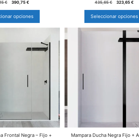
0
0
15
€
390,75
€
435,65
€
323,65
€
d
d
e
e
5
5
cionar opciones
Seleccionar opciones
 Frontal Negra – Fijo +
Mampara Ducha Negra Fijo + Ab