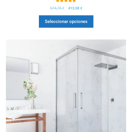
5.00
574,75
€
413,58
€
de 5
Seleccionar opciones