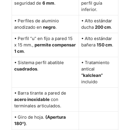
seguridad de
6 mm
.
perfil guía
inferior.
•
Perfiles de aluminio
•
Alto estándar
anodizado en
negro
.
ducha
200 cm
.
•
Perfil “u” en fijo a pared 15
•
Alto estándar
x 15 mm.,
permite compensar
bañera
150 cm
.
1 cm
.
•
Sistema perfil abatible
•
Tratamiento
cuadrados
.
antical
“kalclean”
incluido
•
Barra tirante a pared de
acero inoxidable
con
terminales articulados.
•
Giro de hoja.
(Apertura
180º)
.