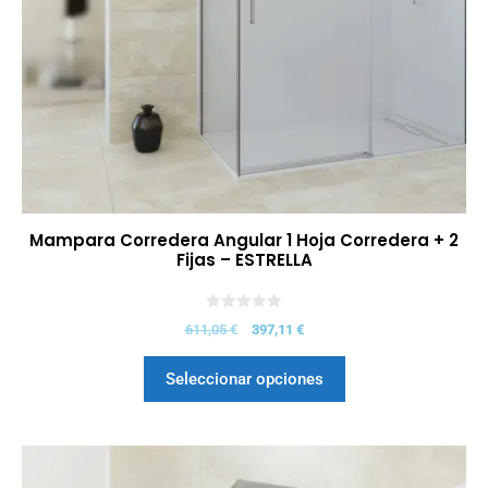
Mampara Corredera Angular 1 Hoja Corredera + 2
Fijas – ESTRELLA
0
611,05
€
397,11
€
d
e
5
Seleccionar opciones