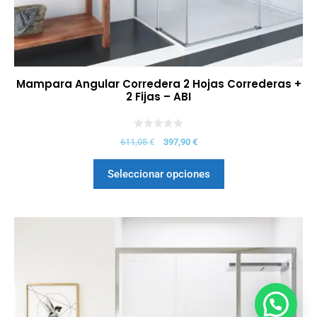
Mampara Angular Corredera 2 Hojas Correderas +
2 Fijas – ABI
0
611,05
€
397,90
€
d
e
5
Seleccionar opciones
385,45
€
Seleccionar opciones