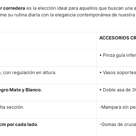
r corredera
es la elección ideal para aquellos que buscan una 
sforme su rutina diaria con la elegancia contemporánea de nuest
ACCESORIOS C
• Pinza guía infe
e
, con regulación en altura.
• Vasos soportes 
Negro Mate y Blanco
.
• Doble asa de 3
lta sección.
-Mampara sin perf
cm por cada lado
.
-Gomas de cruce e