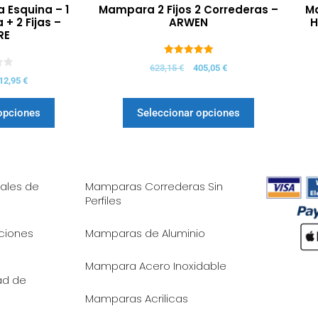
Esquina – 1
Mampara 2 Fijos 2 Correderas –
Ma
+ 2 Fijas –
ARWEN
H
RE
5.00
623,15
€
405,05
€
de 5
12,95
€
opciones
Seleccionar opciones
ales de
Mamparas Correderas Sin
Perfiles
iciones
Mamparas de Aluminio
Mampara Acero Inoxidable
dad de
Mamparas Acrilicas