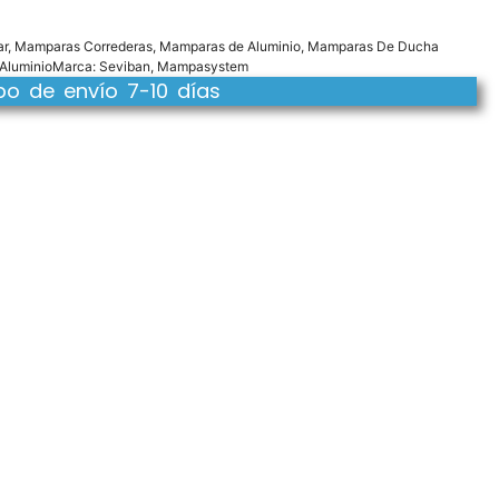
ar
,
Mamparas Correderas
,
Mamparas de Aluminio
,
Mamparas De Ducha
Aluminio
Marca:
Seviban
,
Mampasystem
o de envío 7-10 días