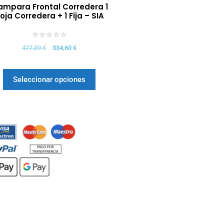
mpara Frontal Corredera 1
oja Corredera + 1 Fija – SIA
0
477,59
€
334,60
€
d
e
5
Seleccionar opciones