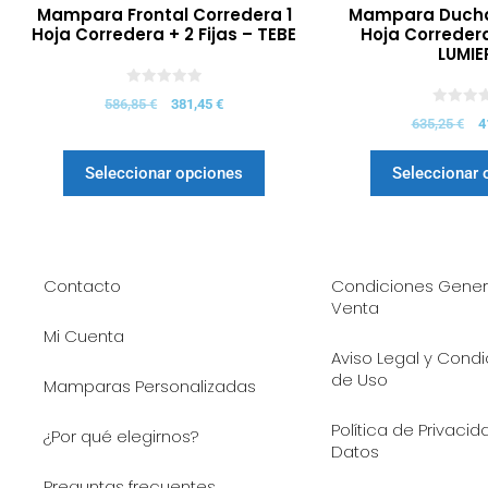
Mampara Frontal Corredera 1
Mampara Ducha 
Hoja Corredera + 2 Fijas – TEBE
Hoja Corredera 
LUMIE
0
586,85
€
381,45
€
d
0
e
635,25
€
4
d
5
e
5
Seleccionar opciones
Seleccionar 
Contacto
Condiciones Gener
Venta
Mi Cuenta
Aviso Legal y Cond
de Uso
Mamparas Personalizadas
Política de Privaci
¿Por qué elegirnos?
Datos
Preguntas frecuentes