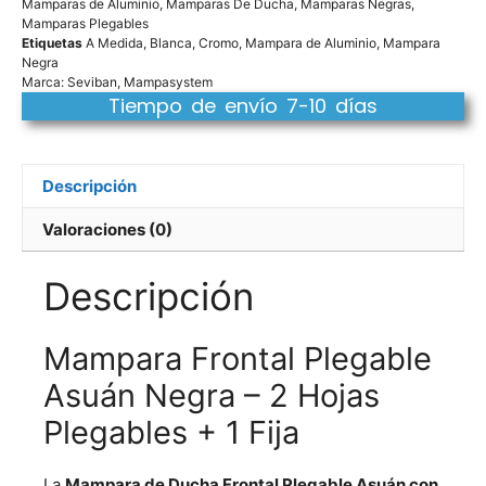
Mamparas de Aluminio
,
Mamparas De Ducha
,
Mamparas Negras
,
Mamparas Plegables
Etiquetas
A Medida
,
Blanca
,
Cromo
,
Mampara de Aluminio
,
Mampara
Negra
Marca:
Seviban
,
Mampasystem
Tiempo de envío 7-10 días
Descripción
Valoraciones (0)
Descripción
Mampara Frontal Plegable
Asuán Negra – 2 Hojas
Plegables + 1 Fija
La
Mampara de Ducha Frontal Plegable Asuán con