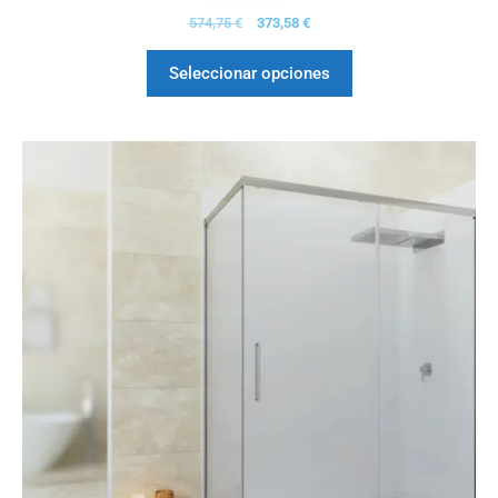
5.00
574,75
€
373,58
€
de 5
Seleccionar opciones