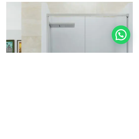
882,55
€
Seleccionar opciones
605,50
€
Mampara Ducha 1 Fijo + 1 Corredera – COSMOS