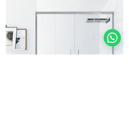
625,57
€
Seleccionar opciones
494,20
€
Mampara Corredera 2 Hojas Correderas + 2 Fijas –
SAMANI