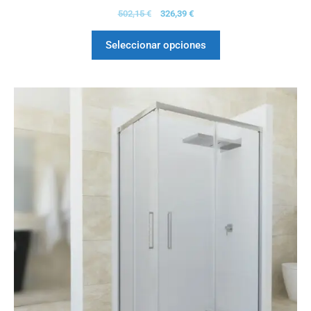
0
502,15
€
326,39
€
d
e
5
Seleccionar opciones