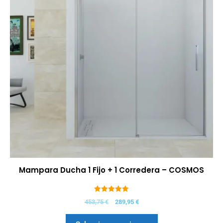
Mampara Ducha 1 Fijo + 1 Corredera – COSMOS
5.00
453,75
€
289,95
€
de 5