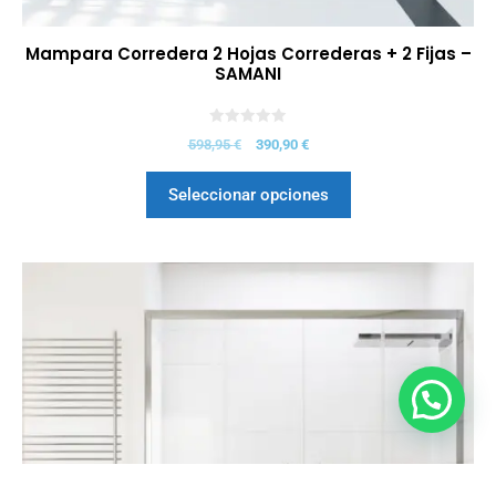
Mampara Corredera 2 Hojas Correderas + 2 Fijas –
SAMANI
0
598,95
€
390,90
€
d
e
5
Seleccionar opciones
628,63
€
Seleccionar opciones
415,60
€