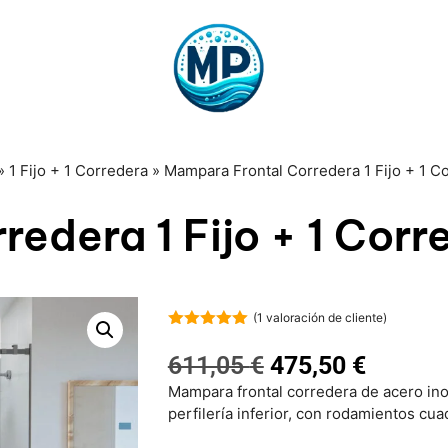
»
1 Fijo + 1 Corredera
»
Mampara Frontal Corredera 1 Fijo + 1 C
edera 1 Fijo + 1 Cor
(
1
valoración de cliente)
5.00
de 5
611,05
€
475,50
€
Mampara frontal corredera de acero inox
perfilería inferior, con rodamientos cu