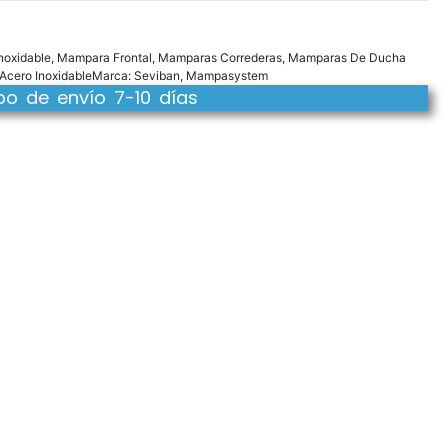
noxidable
,
Mampara Frontal
,
Mamparas Correderas
,
Mamparas De Ducha
cero Inoxidable
Marca:
Seviban
,
Mampasystem
o de envío 7-10 días