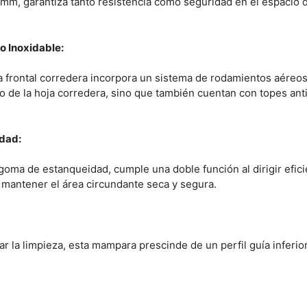
6 mm, garantiza tanto resistencia como seguridad en el espacio
 Inoxidable:
a frontal corredera incorpora un sistema de rodamientos aéreo
o de la hoja corredera, sino que también cuentan con topes ant
idad:
 goma de estanqueidad, cumple una doble función al dirigir efic
a mantener el área circundante seca y segura.
tar la limpieza, esta mampara prescinde de un perfil guía inferi