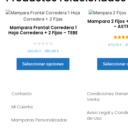
Mampara 2 Fijos 
– AST
Mampara Frontal Corredera 1
Hoja Corredera + 2 Fijas – TEBE
5.00
574,75
€
3
de 5
0
586,85
€
381,45
€
d
e
5
Seleccionar opciones
Seleccionar 
Contacto
Condiciones Gener
Venta
Mi Cuenta
Aviso Legal y Cond
de Uso
Mamparas Personalizadas