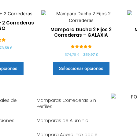
+ 2 Correderas
RO
Mampara Ducha 2 Fijos 2
Correderas – GALAXIA
73,58
€
5.00
574,75
€
359,97
€
de 5
opciones
Seleccionar opciones
ales de
Mamparas Correderas Sin
Perfiles
iciones
Mamparas de Aluminio
Mampara Acero Inoxidable