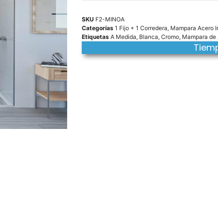
SKU
F2-MINOA
Categorías
1 Fijo + 1 Corredera
,
Mampara Acero I
Etiquetas
A Medida
,
Blanca
,
Cromo
,
Mampara de A
Tiemp