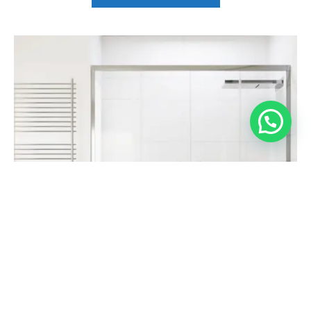
804,65
€
Seleccionar opciones
523,90
€