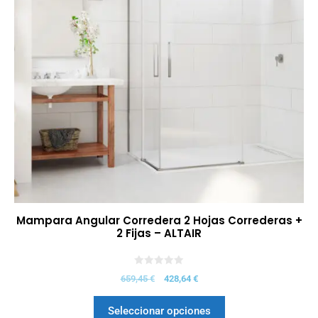
Mampara Angular Corredera 2 Hojas Correderas +
2 Fijas – ALTAIR
0
659,45
€
428,64
€
d
e
5
Seleccionar opciones