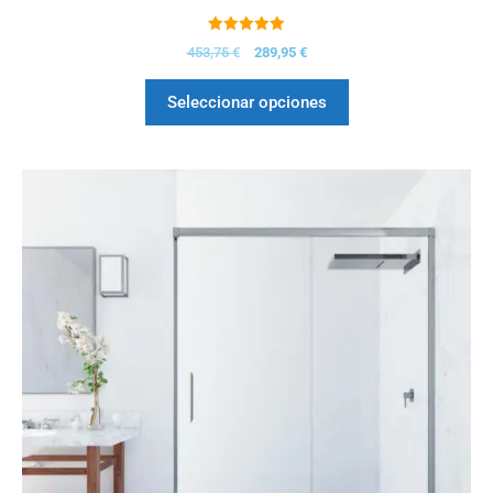
5.00
453,75
€
289,95
€
de 5
Seleccionar opciones