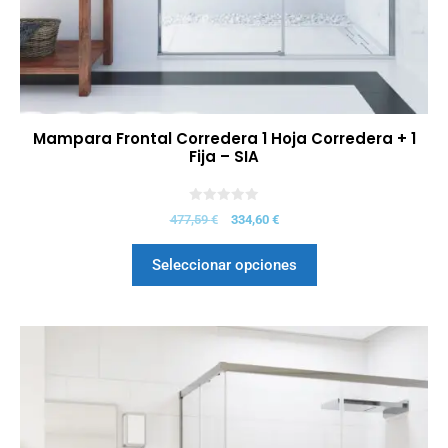
Mampara Frontal Corredera 1 Hoja Corredera + 1
Fija – SIA
0
477,59
€
334,60
€
d
e
5
Seleccionar opciones