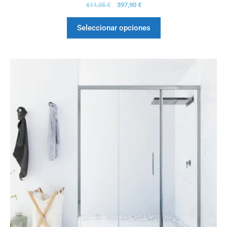
0
611,05
€
397,90
€
d
e
5
Seleccionar opciones