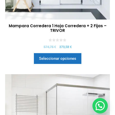
Mampara Corredera 1 Hoja Corredera + 2 Fijas –
TRIVOR
0
574,75
€
373,58
€
d
e
5
Seleccionar opciones
937,75
€
Seleccionar opciones
609,55
€