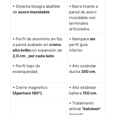
•
Sistema bisagra abatible
•
Barra tirante a
de
acero inoxidable
.
pared de acero
inoxidable con
terminales
articulados.
•
Perfil de alunminio en fijo
•
Mampara
sin
a pared acabado en
cromo
perfil guía
alto brillo
con expansión de
inferior.
2,0 cm
.,
por cada lado
.
•
Perfil bajo de
• Alto estándar
estanqueidad.
ducha
200 cm.
•
Cierre magnetico.
• Alto estándar
(Apertura 180º)
.
bañera
150 cm.
• Tratamiento
antical
“kalclean”
incluido