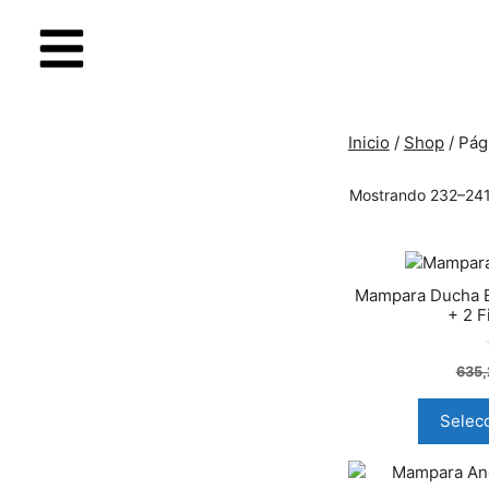
Inicio
/
Shop
/ Pág
Mostrando 232–241
Mampara Ducha E
+ 2 F
635
Selec