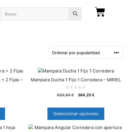
+ 2 Fijas –
Mampara Ducha 1 Fijo 1 Corredera – MIRIEL
0
520,50
€
364,25
€
d
e
5
Seleccionar opciones