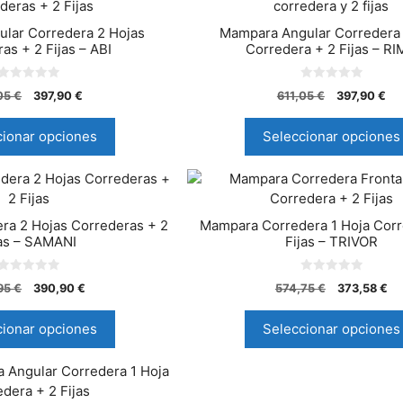
lar Corredera 2 Hojas
Mampara Angular Corredera 
as + 2 Fijas – ABI
Corredera + 2 Fijas – R
0
0
,05
€
397,90
€
611,05
€
397,90
€
d
d
e
e
5
5
cionar opciones
Seleccionar opciones
ra 2 Hojas Correderas + 2
Mampara Corredera 1 Hoja Corr
jas – SAMANI
Fijas – TRIVOR
0
0
95
€
390,90
€
574,75
€
373,58
€
d
d
e
e
5
5
cionar opciones
Seleccionar opciones