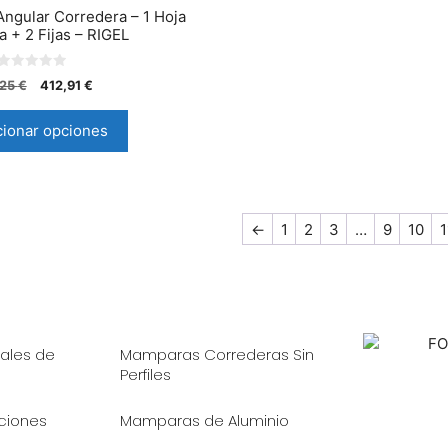
ngular Corredera – 1 Hoja
 + 2 Fijas – RIGEL
0
,25
€
412,91
€
d
e
5
cionar opciones
←
1
2
3
…
9
10
1
ales de
Mamparas Correderas Sin
Perfiles
iciones
Mamparas de Aluminio