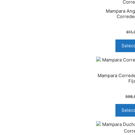
Mampara Angu
Correder
611
Selec
Mampara Correde
Fi
598,
Selec