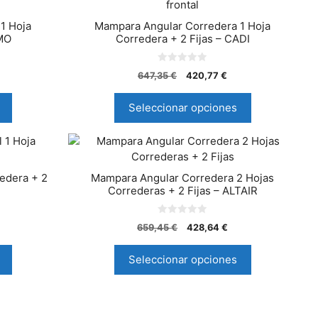
1 Hoja
Mampara Angular Corredera 1 Hoja
IMO
Corredera + 2 Fijas – CADI
0
647,35
€
420,77
€
d
e
5
Seleccionar opciones
edera + 2
Mampara Angular Corredera 2 Hojas
Correderas + 2 Fijas – ALTAIR
0
659,45
€
428,64
€
d
e
5
Seleccionar opciones