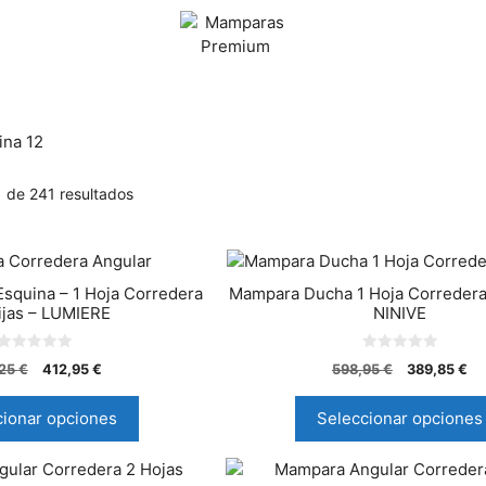
ina 12
 de 241 resultados
squina – 1 Hoja Corredera
Mampara Ducha 1 Hoja Corredera 
ijas – LUMIERE
NINIVE
0
0
,25
€
412,95
€
598,95
€
389,85
€
d
d
e
e
5
5
cionar opciones
Seleccionar opciones