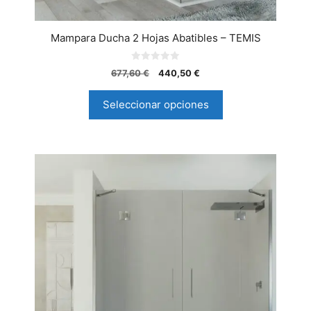
Mampara Ducha 2 Hojas Abatibles – TEMIS
0
677,60
€
440,50
€
d
e
5
Seleccionar opciones