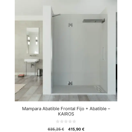
Mampara Abatible Frontal Fijo + Abatible –
KAIROS
0
635,25
€
415,90
€
d