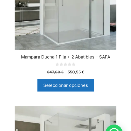
Mampara Ducha 1 Fija + 2 Abatibles – SAFA
0
847,00
€
550,55
€
d
e
5
Seleccionar opciones