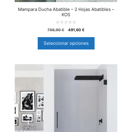
Mampara Ducha Abatible – 2 Hojas Abatibles –
KOS
0
756,90
€
491,60
€
d
e
5
Seleccionar opciones