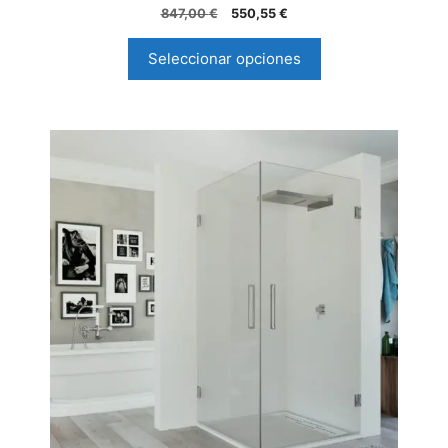
5.00
847,00
€
550,55
€
de 5
Seleccionar opciones