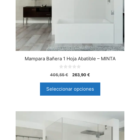
Mampara Bañera 1 Hoja Abatible – MINTA
0
405,55
€
263,90
€
d
e
5
Seleccionar opciones