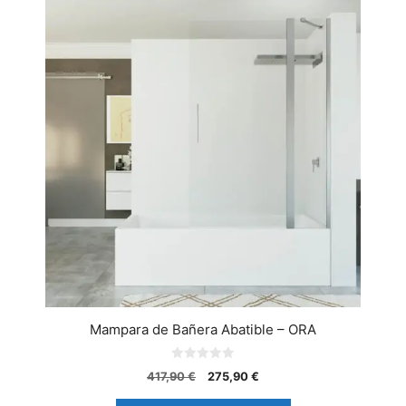
Mampara de Bañera Abatible – ORA
0
417,90
€
275,90
€
d
e
5