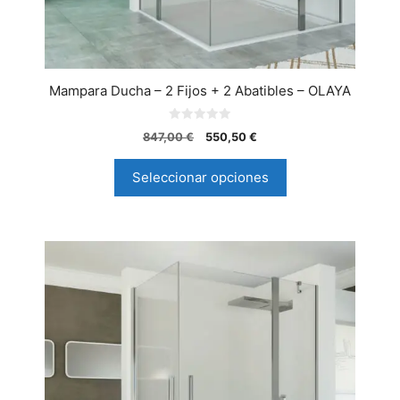
Mampara Ducha – 2 Fijos + 2 Abatibles – OLAYA
0
847,00
€
550,50
€
d
e
5
Seleccionar opciones