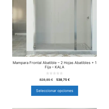
Mampara Frontal Abatible – 2 Hojas Abatibles + 1
Fija – KALA
0
828,85
€
538,75
€
d
e
5
Seleccionar opciones