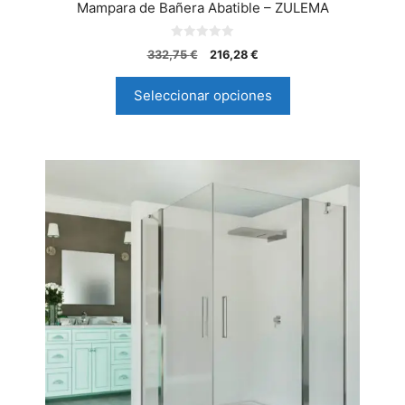
Mampara de Bañera Abatible – ZULEMA
0
332,75
€
216,28
€
d
e
5
Seleccionar opciones