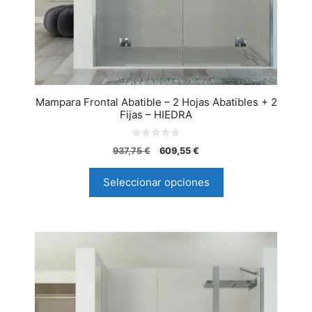
Mampara Frontal Abatible – 2 Hojas Abatibles + 2
Fijas – HIEDRA
0
937,75
€
609,55
€
d
e
5
Seleccionar opciones