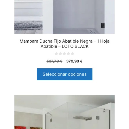
Mampara Ducha Fijo Abatible Negra – 1 Hoja
Abatible – LOTO BLACK
0
537,70
€
379,90
€
d
e
5
Seleccionar opciones