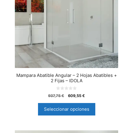
Mampara Abatible Angular – 2 Hojas Abatibles +
2 Fijas – IDOLA
0
937,75
€
609,55
€
d
e
5
Seleccionar opciones