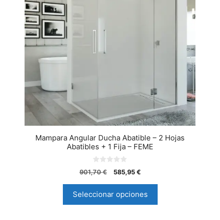
Mampara Angular Ducha Abatible – 2 Hojas
Abatibles + 1 Fija – FEME
0
901,70
€
585,95
€
d
e
5
Seleccionar opciones