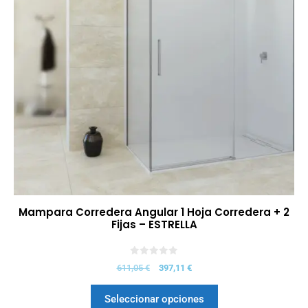
Mampara Corredera Angular 1 Hoja Corredera + 2
Fijas – ESTRELLA
0
611,05
€
397,11
€
d
e
5
Seleccionar opciones