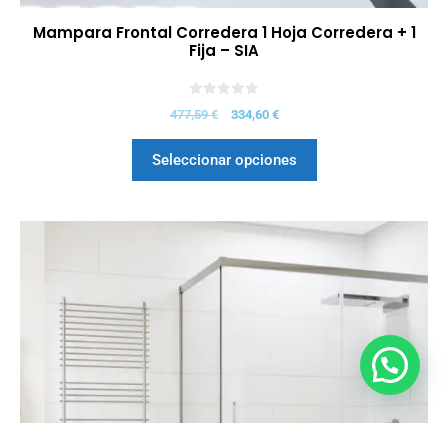
Mampara Frontal Corredera 1 Hoja Corredera + 1
Fija – SIA
0
477,59
€
334,60
€
d
e
5
Seleccionar opciones
659,45
€
Seleccionar opciones
520,96
€