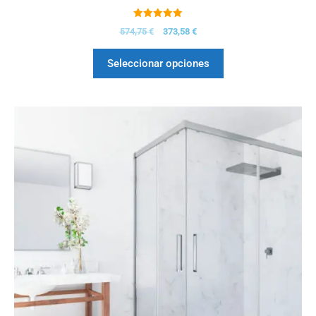
5.00
574,75
€
373,58
€
de 5
Seleccionar opciones