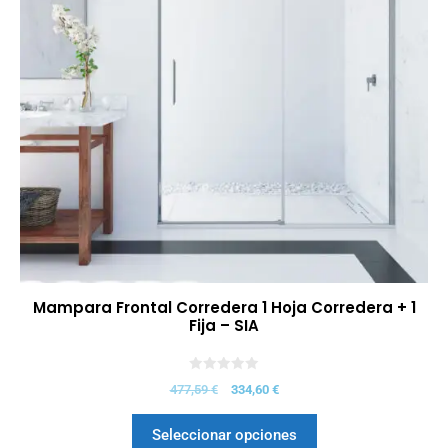
Mampara Frontal Corredera 1 Hoja Corredera + 1
Fija – SIA
0
477,59
€
334,60
€
d
e
5
Seleccionar opciones