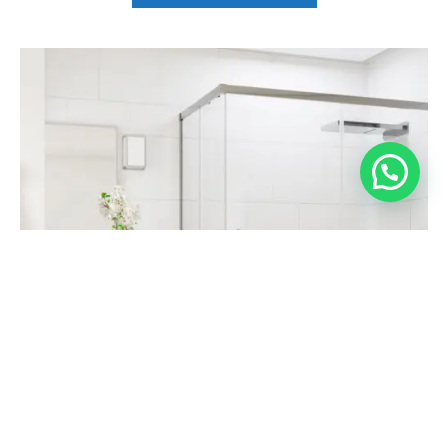
679,75
€
Seleccionar opciones
478,58
€