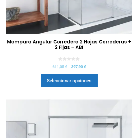
Mampara Angular Corredera 2 Hojas Correderas +
2 Fijas – ABI
0
611,05
€
397,90
€
d
e
5
Seleccionar opciones