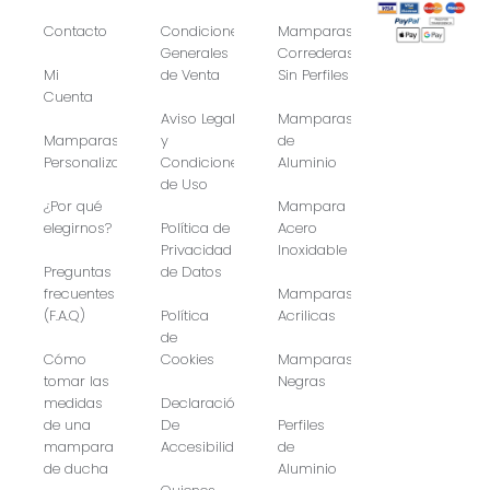
Contacto
Condiciones
Mamparas
Generales
Correderas
Mi
de Venta
Sin Perfiles
Cuenta
Aviso Legal
Mamparas
Mamparas
y
de
Personalizadas
Condiciones
Aluminio
de Uso
¿Por qué
Mampara
elegirnos?
Política de
Acero
Privacidad
Inoxidable
Preguntas
de Datos
frecuentes
Mamparas
(F.A.Q)
Política
Acrilicas
de
Cómo
Cookies
Mamparas
tomar las
Negras
medidas
Declaración
de una
De
Perfiles
mampara
Accesibilidad
de
de ducha
Aluminio