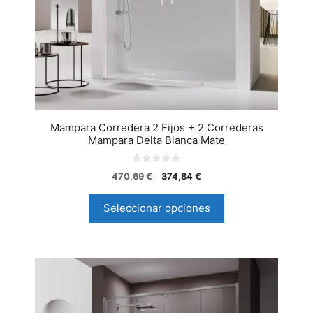
Mampara Corredera 2 Fijos + 2 Correderas
Mampara Delta Blanca Mate
0
470,69
€
374,84
€
d
e
5
Seleccionar opciones