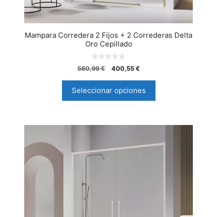
Mampara Corredera 2 Fijos + 2 Correderas Delta
Oro Cepillado
0
560,99
€
400,55
€
d
e
5
Seleccionar opciones