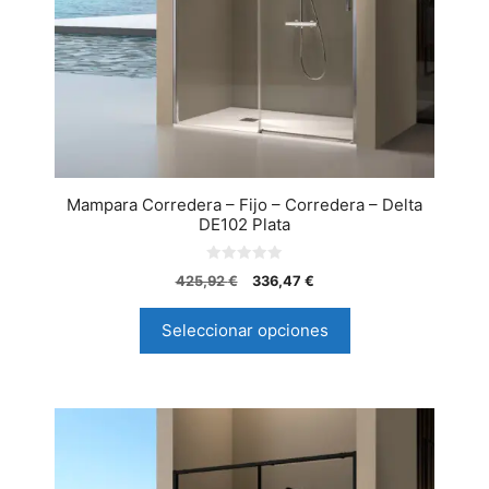
Mampara Corredera – Fijo – Corredera – Delta
DE102 Plata
0
425,92
€
336,47
€
d
e
5
Seleccionar opciones