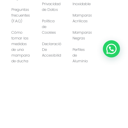
Privacidad
Inoxidable
Preguntas
de Datos
frecuentes
Mamparas
(F.A.Q)
Política
Acrilicas
de
Cómo
Cookies
Mamparas
tomar las
Negras
medidas
Declaración
de una
De
Perfiles
Artículo añadido al carrito.
Finalizar Compra
mampara
Accesibilidad
de
0 artículos -
0,00
€
de ducha
Aluminio
Quienes
Somos