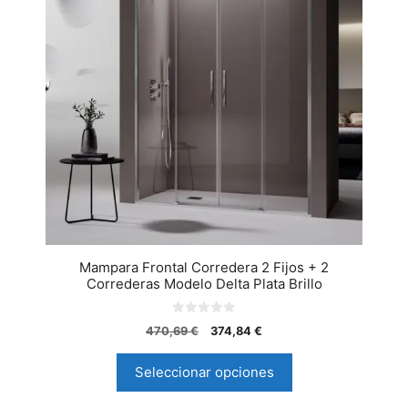
Mampara Frontal Corredera 2 Fijos + 2
Correderas Modelo Delta Plata Brillo
0
470,69
€
374,84
€
d
e
5
Seleccionar opciones