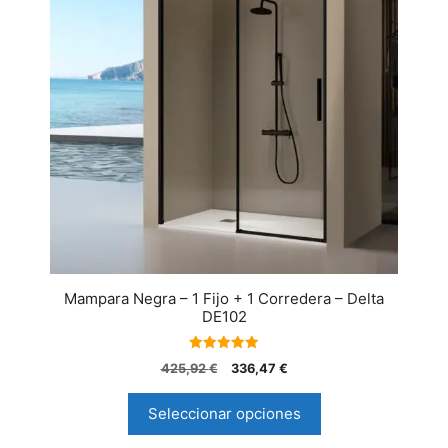
Mampara Negra – 1 Fijo + 1 Corredera – Delta
DE102
5.00
425,92
€
336,47
€
de 5
Seleccionar opciones