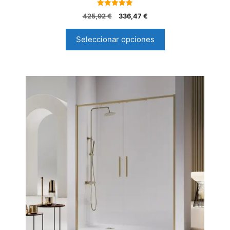
5.00
425,92
€
336,47
€
de 5
Seleccionar opciones