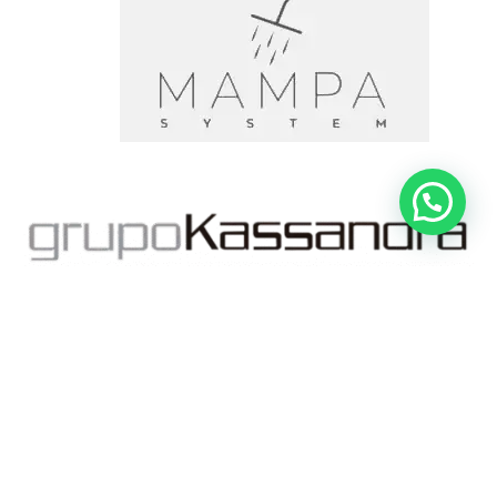
Artículo añadido al carrito.
Finalizar Compra
0 artículos -
0,00
€