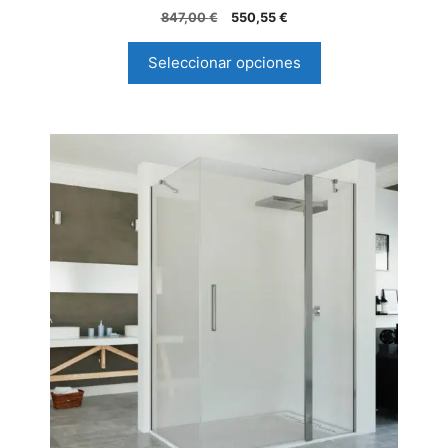
5.00
847,00
€
550,55
€
de 5
Seleccionar opciones