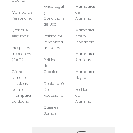
Cuenta
Aviso Legal
Mamparas
Mamparas
y
de
Personalizadas
Condiciones
Aluminio
de Uso
¿Por qué
Mampara
elegirnos?
Política de
Acero
Privacidad
Inoxidable
Preguntas
de Datos
frecuentes
Mamparas
(F.A.Q)
Política
Acrilicas
de
Cómo
Cookies
Mamparas
tomar las
Negras
medidas
Declaración
de una
De
Perfiles
mampara
Accesibilidad
de
de ducha
Aluminio
Quienes
Somos