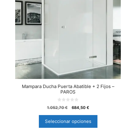
Mampara Ducha Puerta Abatible + 2 Fijos –
PAROS
0
1.052,70
€
684,50
€
d
e
5
Seleccionar opciones