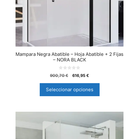
Mampara Negra Abatible – Hoja Abatible + 2 Fijas
– NORA BLACK
0
900,70
€
616,95
€
d
e
5
Seleccionar opciones