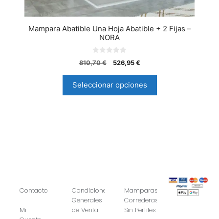
Mampara Abatible Una Hoja Abatible + 2 Fijas –
NORA
0
810,70
€
526,95
€
d
e
5
Seleccionar opciones
Contacto
Condiciones
Mamparas
Generales
Correderas
Mi
de Venta
Sin Perfiles