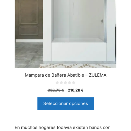
Mampara de Bañera Abatible – ZULEMA
0
332,75
€
216,28
€
d
e
5
Seleccionar opciones
En muchos hogares todavía existen baños con