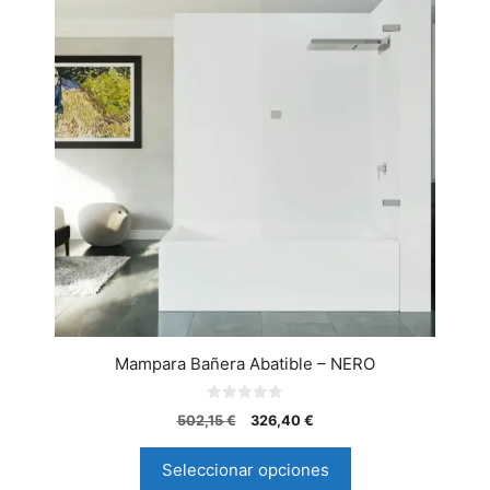
Mampara Bañera Abatible – NERO
0
502,15
€
326,40
€
d
e
5
Seleccionar opciones