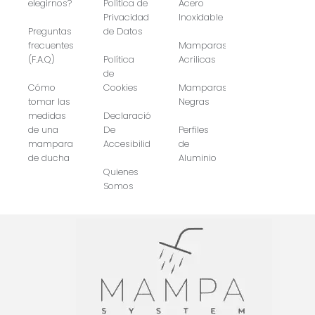
elegirnos?
Política de
Acero
Privacidad
Inoxidable
Preguntas
de Datos
frecuentes
Mamparas
(F.A.Q)
Política
Acrilicas
de
Cómo
Cookies
Mamparas
tomar las
Negras
medidas
Declaración
de una
De
Perfiles
mampara
Accesibilidad
de
de ducha
Aluminio
Quienes
Somos