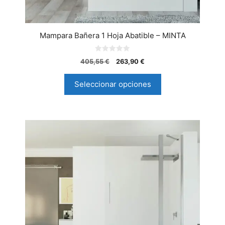
Mampara Bañera 1 Hoja Abatible – MINTA
0
405,55
€
263,90
€
d
e
5
Seleccionar opciones