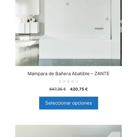
Mampara de Bañera Abatible – ZANTE
0
647,35
€
420,75
€
d
e
5
Seleccionar opciones