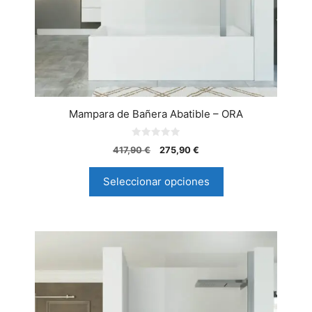
Mampara de Bañera Abatible – ORA
0
417,90
€
275,90
€
d
e
5
Seleccionar opciones