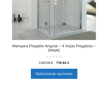
Mampara Plegable Angular – 4 Hojas Plegables –
DANAE
0
1.107,15
€
719,64
€
d
e
5
Seleccionar opciones