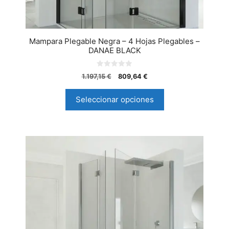
Mampara Plegable Negra – 4 Hojas Plegables –
DANAE BLACK
0
1.197,15
€
809,64
€
d
e
5
Seleccionar opciones