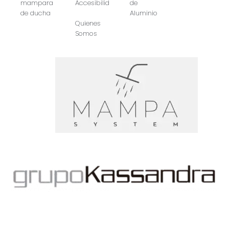
mampara
Accesibilidad
de
de ducha
Aluminio
Quienes
Somos