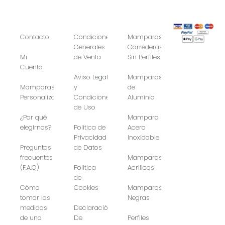
Contacto
Condiciones
Mamparas
Generales
Correderas
Mi
de Venta
Sin Perfiles
Cuenta
Aviso Legal
Mamparas
Mamparas
y
de
Personalizadas
Condiciones
Aluminio
de Uso
¿Por qué
Mampara
elegirnos?
Política de
Acero
Privacidad
Inoxidable
Preguntas
de Datos
frecuentes
Mamparas
(F.A.Q)
Política
Acrilicas
de
Cómo
Cookies
Mamparas
tomar las
Negras
medidas
Declaración
de una
De
Perfiles